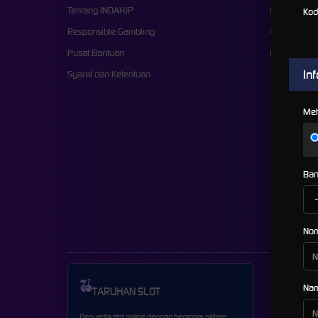
Tentang INDAHJP
Promosi
Kod
Responsible Gambling
Loyalty
Pusat Bantuan
Referral
In
Syarat dan Ketentuan
Met
Ban
Nom
Nam
TARUHAN SLOT
TAR
Penyedia slot online dengan beragam pilihan
Sportsboo