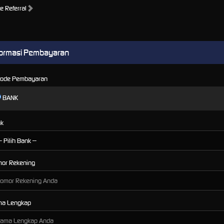
Hot Games
e Referral
+628
Slots
+628
Live Casino
putriin
formasi Pembayaran
Race
+6281
Togel
ode Pembayaran
Olahraga
Crash Game
BANK
Arcade
k
Poker
E-Sports
Sabung Ayam
or Rekening
a Lengkap
UHAN OLAHRAGA
TARUHAN LIVE KASINO
k Gaming Platform Terbaik
Platform Pilihan bagi perusahaan-perusah