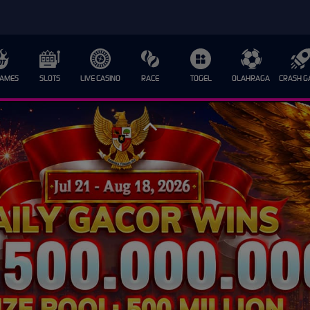
GAMES
SLOTS
LIVE CASINO
RACE
TOGEL
OLAHRAGA
CRASH 