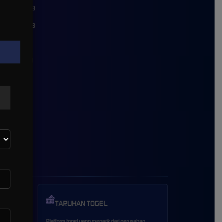
5381755788
5381755788
dahjp
227719474
TARUHAN TOGEL
aan
Platform togel yang menarik dari perusahan