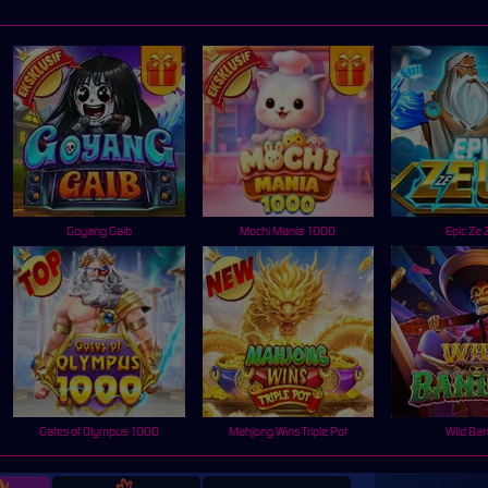
Goyang Gaib
Mochi Mania 1000
Epic Ze 
Gates of Olympus 1000
Mahjong Wins Triple Pot
Wild Ban