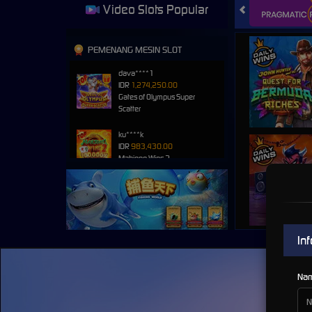
Video Slots Popular
PEMENANG MESIN SLOT
dava****1
IDR
1,274,250.00
Gates of Olympus Super
Scatter
ku****k
IDR
983,430.00
Mahjong Wins 2
bag****4
IDR
813,480.00
Rujak Bonanza 1000
kar****1
Inf
IDR
755,660.00
Gates of Olympus Super
Scatter
Na
kar****1
IDR
706,300.00