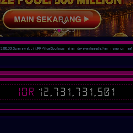
ma waktu ini, PP Virtual Sports permainan tidak akan tersedia. Kami memohon maaf atas ketid
IDR
12,731,731,501