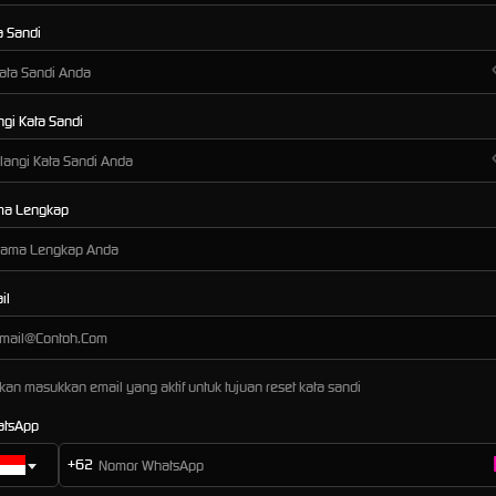
a Sandi
ngi Kata Sandi
a Lengkap
il
 Cuan Jackpot Terbesar
akan masukkan email yang aktif untuk tujuan reset kata sandi
erlisensi resmi. Mainkan berbagai game online seru dan menguntungkan bersama indahjp dengan p
tsApp
+62
Kategori
Dukunga