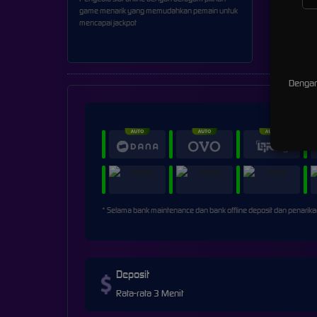
game menarik yang memudahkan pemain untuk
menawark
mencapai jackpot
tinggi, d
banyak u
Dengan
* Selama bank maintenance dan bank offline deposit dan penarikan
Deposit
Rata-rata 3 Menit